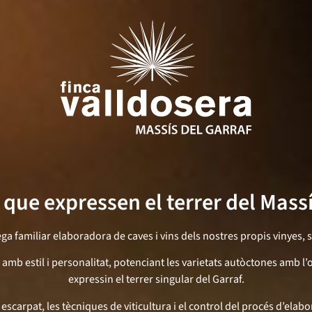
s que expressen el terrer del Massí
 familiar elaboradora de caves i vins dels nostres propis vinyes, s
amb estil i personalitat, potenciant les varietats autòctones amb l’o
expressin el terrer singular del Garraf.
e escarpat, les tècniques de viticultura i el control del procés d’ela