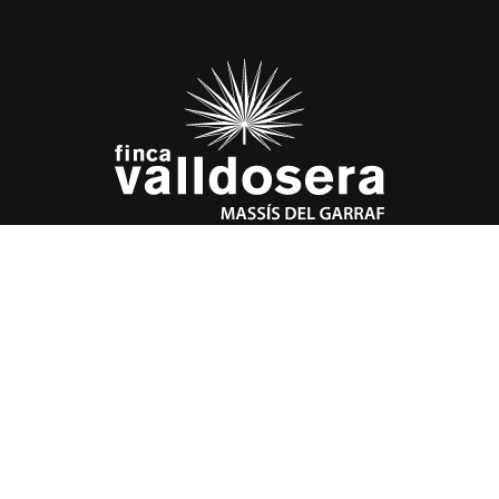
FINCA VALLDOSERA, S.A
Masia Les Garrigues
Urbanització Can Trabal
08734 Olérdola
(Alt Penedés) Barcelona
938 143 047