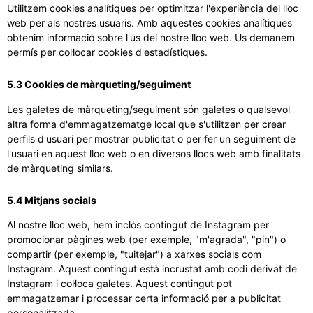
Utilitzem cookies analítiques per optimitzar l'experiència del lloc
web per als nostres usuaris. Amb aquestes cookies analítiques
obtenim informació sobre l'ús del nostre lloc web. Us demanem
permís per col·locar cookies d'estadístiques.
5.3 Cookies de màrqueting/seguiment
Les galetes de màrqueting/seguiment són galetes o qualsevol
altra forma d'emmagatzematge local que s'utilitzen per crear
perfils d'usuari per mostrar publicitat o per fer un seguiment de
l'usuari en aquest lloc web o en diversos llocs web amb finalitats
de màrqueting similars.
5.4 Mitjans socials
Al nostre lloc web, hem inclòs contingut de Instagram per
promocionar pàgines web (per exemple, "m'agrada", "pin") o
compartir (per exemple, "tuitejar") a xarxes socials com
Instagram. Aquest contingut està incrustat amb codi derivat de
Instagram i col·loca galetes. Aquest contingut pot
emmagatzemar i processar certa informació per a publicitat
personalitzada.