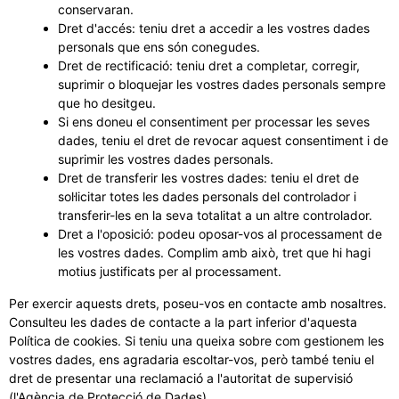
conservaran.
Dret d'accés: teniu dret a accedir a les vostres dades
personals que ens són conegudes.
Dret de rectificació: teniu dret a completar, corregir,
suprimir o bloquejar les vostres dades personals sempre
que ho desitgeu.
Si ens doneu el consentiment per processar les seves
dades, teniu el dret de revocar aquest consentiment i de
suprimir les vostres dades personals.
Dret de transferir les vostres dades: teniu el dret de
sol·licitar totes les dades personals del controlador i
transferir-les en la seva totalitat a un altre controlador.
Dret a l'oposició: podeu oposar-vos al processament de
les vostres dades. Complim amb això, tret que hi hagi
motius justificats per al processament.
Per exercir aquests drets, poseu-vos en contacte amb nosaltres.
Consulteu les dades de contacte a la part inferior d'aquesta
Política de cookies. Si teniu una queixa sobre com gestionem les
vostres dades, ens agradaria escoltar-vos, però també teniu el
dret de presentar una reclamació a l'autoritat de supervisió
(l'Agència de Protecció de Dades).