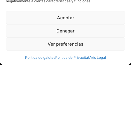
negativamente a ciertas características y funciones.
COM ARRIBAR
Aceptar
Denegar
VISITES ENOTURÍSTIQUES
Ver preferencias
+34 938 143 047
Política de galetes
Política de Privacitat
Avis Legal
HORARI
Dilluns a divendres:
de 9:00 a 13:00 h
de 15:00 a 17:00 h
FORMULARI RESERVES