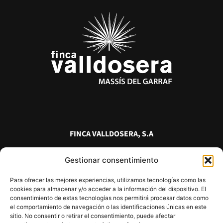
FINCA VALLDOSERA, S.A
Masia Les Garrigues
Gestionar consentimiento
Urbanització Can Trabal
08734 Olérdola
Para ofrecer las mejores experiencias, utilizamos tecnologías como las
(Alt Penedés) Barcelona
cookies para almacenar y/o acceder a la información del dispositivo. El
consentimiento de estas tecnologías nos permitirá procesar datos como
938 143 047
el comportamiento de navegación o las identificaciones únicas en este
sitio. No consentir o retirar el consentimiento, puede afectar